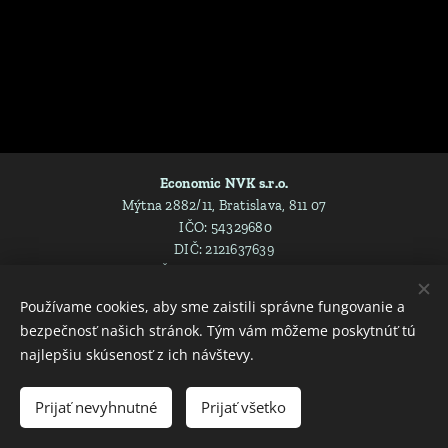
Economic NVK s.r.o.
Mýtna 2882/11, Bratislava, 811 07
IČO: 54329680
DIČ: 2121637639
IČ DPH: SK2121637639
Spoločnosť je zapísaná v Obchodnom registri Mestského súdu
Používame cookies, aby sme zaistili správne fungovanie a
Bratislava III , Oddiel: Sro, Vložka číslo: 157751/B
bezpečnosť našich stránok. Tým vám môžeme poskytnúť tú
Cookies
najlepšiu skúsenosť z ich návštevy.
Jazyky
Prijať nevyhnutné
Prijať všetko
Slovenčina
English